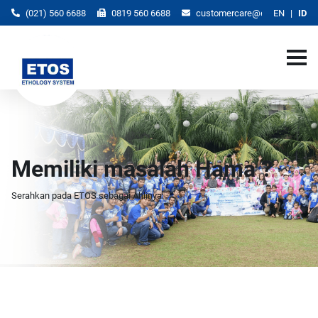
(021) 560 6688
0819 560 6688
customercare@etos.co.id
EN
ID
Memiliki masalah Hama ?
Serahkan pada ETOS sebagai Ahlinya.