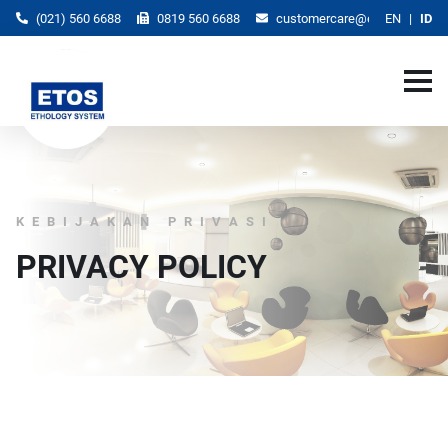
(021) 560 6688
0819 560 6688
customercare@etos.co.id
EN
ID
KEBIJAKAN PRIVASI
PRIVACY POLICY