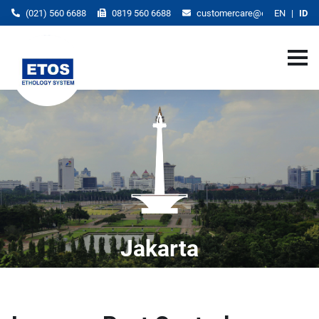
(021) 560 6688
0819 560 6688
customercare@etos.co.id
EN
ID
Jakarta