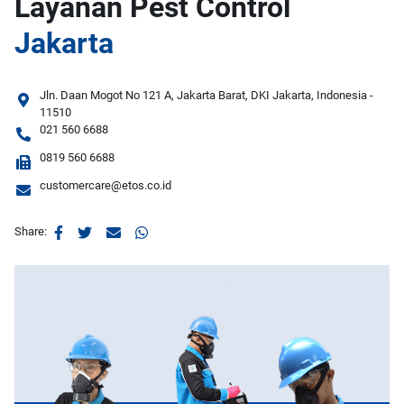
Layanan Pest Control
Jakarta
Jln. Daan Mogot No 121 A, Jakarta Barat, DKI Jakarta, Indonesia -
11510
021 560 6688
0819 560 6688
customercare@etos.co.id
Share: