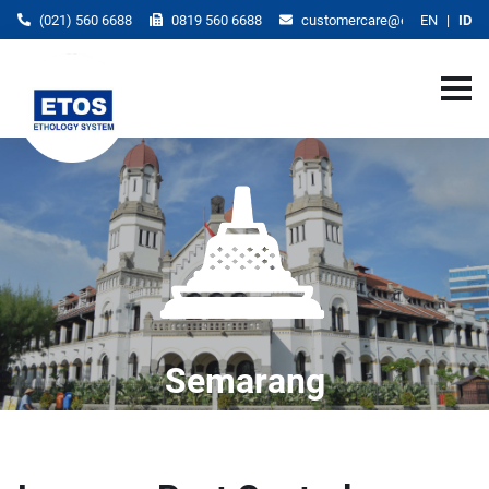
(021) 560 6688
0819 560 6688
customercare@etos.co.id
EN
ID
Semarang