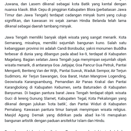
Juwana, dan Lasem dikenal sebagai kota Batik yang kental dengan
nuansa klasik. Blok Cepu di pinggiran Kabupaten Blora (perbatasan Jawa
Timur dan Jawa Tengah) terdapat cadangan minyak bumi yang cukup
signifikan, dan kawasan ini sejak zaman Hindia Belanda telah lama
dikenal sebagai daerah tambang minyak.
Jawa Tengah memiliki banyak objek wisata yang sangat menarik. Kota
Semarang, misalnya, memiliki sejumlah bangunan kuno. Salah satu
kebanggaan provinsi ini adalah Candi Borobudur, yakni monumen Buddha
terbesar di dunia yang dibangun pada abad ke-9, terdapat di Kabupaten
Magelang. Bagian selatan Jawa Tengah juga menyimpan sejumlah objek
wisata menarik, di antaranya Goa Jatijajar, Goa Pancur Gua Petruk, Pantai
Menganti, Benteng Van der Wijk, Pantai Suwuk, Waduk Sempor, Air Terjun
Sudimoro, Air Terjun Sawangan, Goa Barat, Hutan Mangrove Logending,
Geowisata Karangsambung, Pemandian Air Panas Krakal dan Pantai
Karangbolong di Kabupaten Kebumen, serta Baturraden di Kabupaten
Banyumas. Di bagian pantura barat Jawa Tengah terdapat objek wisata
Guci di lereng Gunung Slamet, Kabupaten Tegal, Kota Pekalongan yang
dikenal dengan julukan 'kota batik', dan Pantai Widuri di Kabupaten
Pemalang. Kawasan pantura timur banyak menyimpan wisata religius.
Masjid Agung Demak yang didirikan pada abad ke-16 merupakan
bangunan artistik dengan paduan arsitektur Islam dan Hindu.