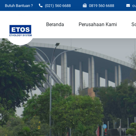
Butuh Bantuan ?
(021) 560 6688
0819 560 6688
c
Beranda
Perusahaan Kami
So