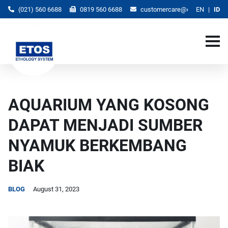
(021) 560 6688
0819 560 6688
customercare@etos.co.id
EN
ID
AQUARIUM YANG KOSONG
DAPAT MENJADI SUMBER
NYAMUK BERKEMBANG
BIAK
BLOG
August 31, 2023