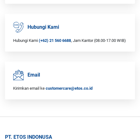
lingkungan kerja Anda. Layanan profesional tidak hanya membantu
membasmi tikus yang ada, tetapi juga melakukan pemetaan area risiko,
penutupan akses masuk, dan pemantauan berkelanjutan untuk
memastikan lingkungan tetap steril dari ancaman Hantavirus.
Hubungi Kami
Hubungi Kami
(+62) 21 560 6688
, Jam Kantor (08.00-17.00 WIB)
Email
Kirimkan email ke
customercare@etos.co.id
PT. ETOS INDONUSA