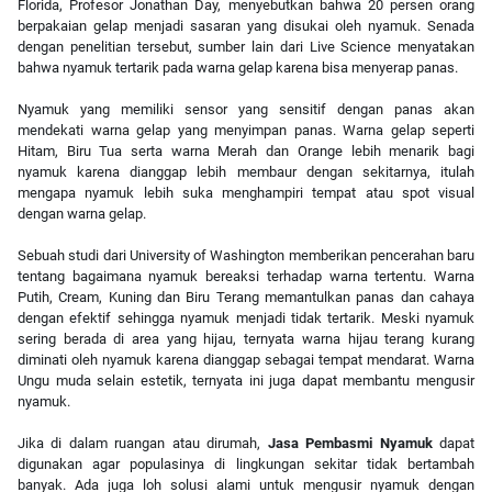
Florida, Profesor Jonathan Day, menyebutkan bahwa 20 persen orang
berpakaian gelap menjadi sasaran yang disukai oleh nyamuk. Senada
dengan penelitian tersebut, sumber lain dari Live Science menyatakan
bahwa nyamuk tertarik pada warna gelap karena bisa menyerap panas.
Nyamuk yang memiliki sensor yang sensitif dengan panas akan
mendekati warna gelap yang menyimpan panas. Warna gelap seperti
Hitam, Biru Tua serta warna Merah dan Orange lebih menarik bagi
nyamuk karena dianggap lebih membaur dengan sekitarnya, itulah
mengapa nyamuk lebih suka menghampiri tempat atau spot visual
dengan warna gelap.
Sebuah studi dari University of Washington memberikan pencerahan baru
tentang bagaimana nyamuk bereaksi terhadap warna tertentu. Warna
Putih, Cream, Kuning dan Biru Terang memantulkan panas dan cahaya
dengan efektif sehingga nyamuk menjadi tidak tertarik. Meski nyamuk
sering berada di area yang hijau, ternyata warna hijau terang kurang
diminati oleh nyamuk karena dianggap sebagai tempat mendarat. Warna
Ungu muda selain estetik, ternyata ini juga dapat membantu mengusir
nyamuk.
Jika di dalam ruangan atau dirumah,
Jasa Pembasmi Nyamuk
dapat
digunakan agar populasinya di lingkungan sekitar tidak bertambah
banyak. Ada juga loh solusi alami untuk mengusir nyamuk dengan