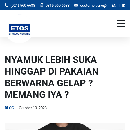
(021) 560 6688
0819 560 6688
customercare@etos.co.id
EN
ID
NYAMUK LEBIH SUKA
HINGGAP DI PAKAIAN
BERWARNA GELAP ?
MEMANG IYA ?
BLOG
October 10, 2023