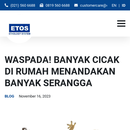
(021) 560 6688
0819 560 6688
customercare@etos.co.id
EN
ID
WASPADA! BANYAK CICAK
DI RUMAH MENANDAKAN
BANYAK SERANGGA
BLOG
November 16, 2023